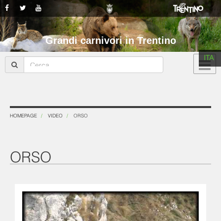
Grandi carnivori in Trentino
ITA
HOMEPAGE
VIDEO
ORSO
ORSO