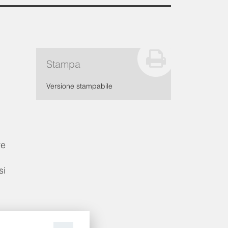
Stampa
Versione stampabile
re
si