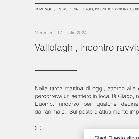
HOMEPAGE
NEWS
VALLELAGHI, INCONTRO RAVVICINATO OR
Mercoledì, 17 Luglio 2024
Vallelaghi, incontro ravvi
Nella tarda mattina di oggi, attorno all
percorreva un sentiero in località Ciago, 
L’uomo, rincorso per qualche decina 
dall’animale. Sul posto è attualmente impeg
(sr)
Ciao! Questo sito ut