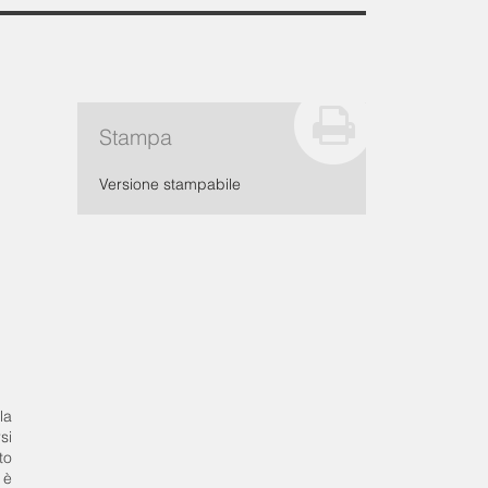
Stampa
Versione stampabile
la
si
to
 è