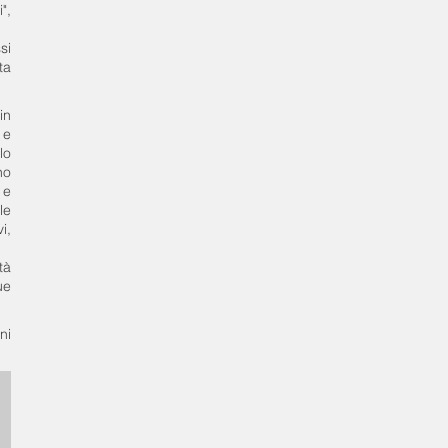
",
si
ta
in
 e
lo
no
 e
le
i,
tà
ue
ni