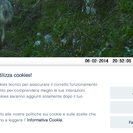
LUPO
-
ORS
ilizza cookies!
kies tecnici per assicurare il corretto funzionamento
nto per comprendere meglio le tue interazioni.
ookies saranno aggiunti solamente dopo il tuo
to alle nostre politiche sui cookie e sulle scelte che
DOVE SIAMO
CONTATTI
amo a leggere l'
Informativa Cookie.
Fa
social media policy
privacy