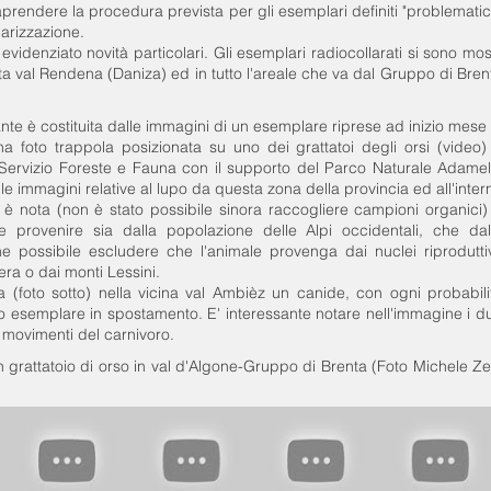
aprendere la procedura prevista per gli esemplari definiti "problematici
larizzazione.
evidenziato novità particolari. Gli esemplari radiocollarati si sono mos
alta val Rendena (Daniza) ed in tutto l'areale che va dal Gruppo di Bren
ante è costituita dalle immagini di un esemplare riprese ad inizio mese 
a foto trappola posizionata su uno dei grattatoi degli orsi (video)
Servizio Foreste e Fauna con il supporto del Parco Naturale Adamel
le immagini relative al lupo da questa zona della provincia ed all'inter
on è nota (non è stato possibile sinora raccogliere campioni organici)
 provenire sia dalla popolazione delle Alpi occidentali, che dal
ne possibile escludere che l'animale provenga dai nuclei riproduttiv
zera o dai monti Lessini.
a (foto sotto) nella vicina val Ambièz un canide, con ogni probabili
esso esemplare in spostamento. E' interessante notare nell'immagine i d
i movimenti del carnivoro.
n grattatoio di orso in val d'Algone-Gruppo di Brenta (Foto Michele Ze