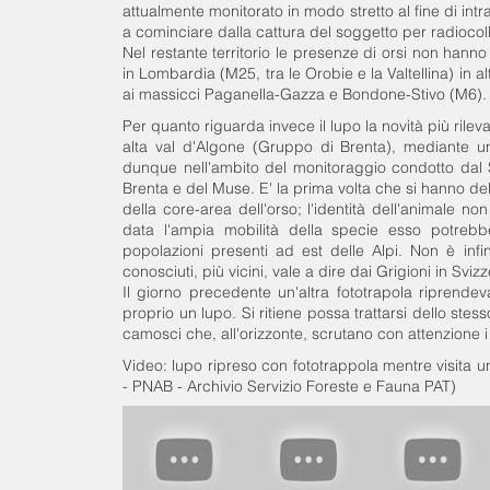
attualmente monitorato in modo stretto al fine di intr
a cominciare dalla cattura del soggetto per radiocol
Nel restante territorio le presenze di orsi non hanno 
in Lombardia (M25, tra le Orobie e la Valtellina) in 
ai massicci Paganella-Gazza e Bondone-Stivo (M6).
Per quanto riguarda invece il lupo la novità più rilev
alta val d'Algone (Gruppo di Brenta), mediante un
dunque nell'ambito del monitoraggio condotto dal 
Brenta e del Muse. E' la prima volta che si hanno del
della core-area dell'orso; l'identità dell'animale n
data l'ampia mobilità della specie esso potrebbe
popolazioni presenti ad est delle Alpi. Non è infi
conosciuti, più vicini, vale a dire dai Grigioni in Sviz
Il giorno precedente un'altra fototrapola riprendev
proprio un lupo. Si ritiene possa trattarsi dello st
camosci che, all'orizzonte, scrutano con attenzione 
Video: lupo ripreso con fototrappola mentre visita u
- PNAB - Archivio Servizio Foreste e Fauna PAT)