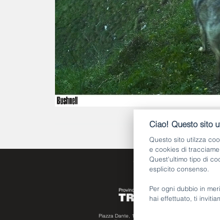
Ciao! Questo sito ut
Questo sito utilzza coo
e cookies di tracciame
Quest'ultimo tipo di c
esplicito consenso.
Per ogni dubbio in meri
hai effettuato, ti inviti
Piazza Dante, 15 - 38122 Trento (IT)